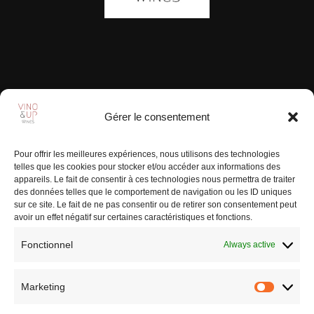
Gérer le consentement
Pour offrir les meilleures expériences, nous utilisons des technologies
25 Quai de la République 89000 Auxerre
telles que les cookies pour stocker et/ou accéder aux informations des
appareils. Le fait de consentir à ces technologies nous permettra de traiter
Bourgogne
des données telles que le comportement de navigation ou les ID uniques
sur ce site. Le fait de ne pas consentir ou de retirer son consentement peut
06 52 37 19 04
|
TCHIN@VINO-UP.COM
avoir un effet négatif sur certaines caractéristiques et fonctions.
Fonctionnel
Always active
MENTIONS LÉGALES
|
POLITIQUE DE CONFIDENTIALITÉ
|
CONTACT
| Copyright @ Vino Up
Marketing
Market
Conception
VINO UP
| Développement